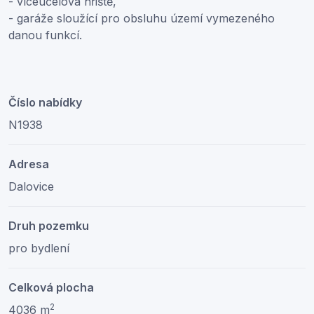
- víceúčelová hřiště,
- garáže sloužící pro obsluhu území vymezeného
danou funkcí.
Číslo nabídky
N1938
Adresa
Dalovice
Druh pozemku
pro bydlení
Celková plocha
2
4036 m