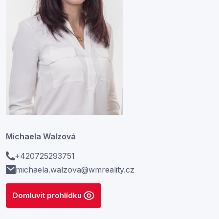
Michaela Walzová
+420725293751
michaela.walzova@wmreality.cz
Domluvit prohlídku